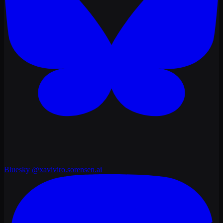
Bluesky
@xaviviro.sorensen.ai