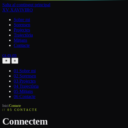
Salta al contingut principal
XV
XAVIVIRO
Sobre mi
Sorensen
Projectes
Trajectòria
Mitjans
Contacte
ca
es
en
☀
≡
01
Sobre mi
02
Sorensen
03
Projectes
04
Trajectòria
05
Mitjans
06
Contacte
Inici
/
Contacte
// 05 CONTACTE
Connectem