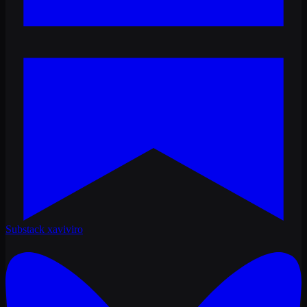
Substack
xaviviro