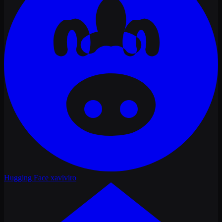
Hugging Face
xaviviro