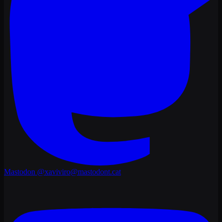
Mastodon
@xaviviro@mastodont.cat