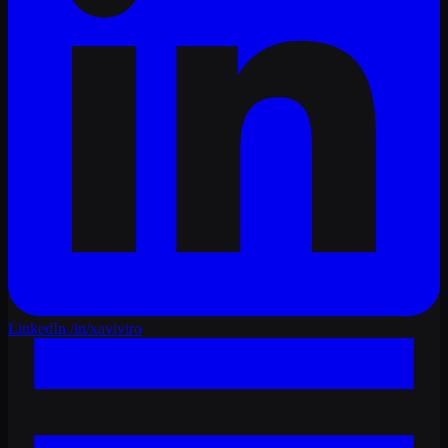
LinkedIn
/in/xaviviro